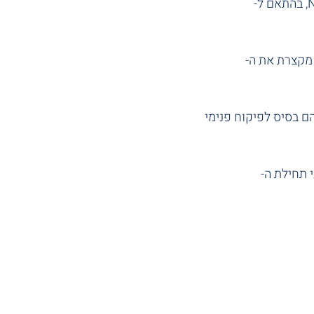
ב-IPO אין מקום לחישובי אקסל ידניים. שימוש במודול ההכרה בהכנסה של NetSuite, בהתאם ל-
ן חוזרים, יחד עם Workflow לאישורים, מקצרת את ה-
עילות משתמשים ותהליכי Approvals מובנים – הם בסיס לפיקוח פנימי 
ה לפני תחילת ה-