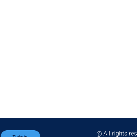
שפעת
מה ההבדל בין ניהול כספים לבין
ונית
ארכיטקטורה של אקזיט?
@ All rights re
Tickets