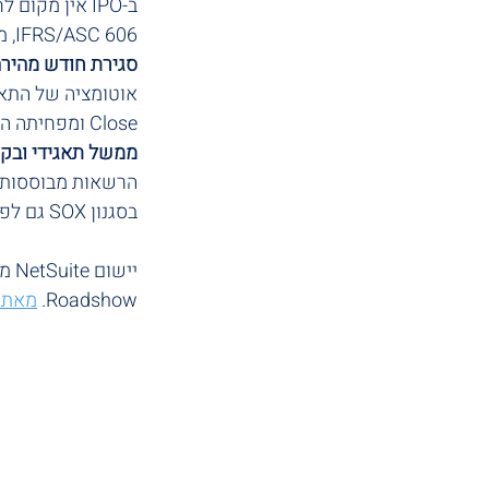
IFRS/ASC 606, מאפשר עקביות, בקרה ושחזור לכל עסקה.
סגירת חודש מהיר
Close ומפחיתה הפתעות ברגע האחרון מול החתמים.
ממשל תאגידי ובקר
בסגנון SOX גם לפני ההנפקה.
Roadshow. 
מאת: אפר