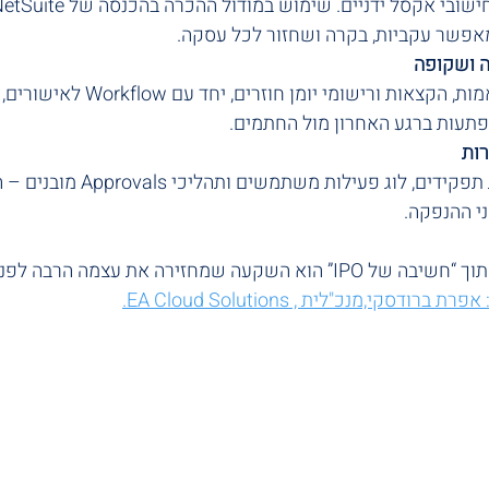
ה ושקופה
אוטומציה של התאמות, הקצאות ורישומי יומ
ות
הרשאות מבוססות תפקידים, לוג פ
יישום NetSuite מתוך “חשיבה של IPO” הוא השקעה שמחזירה את עצמה הרב
ת ברודסקי,מנכ"לית , EA Cloud Solutions.