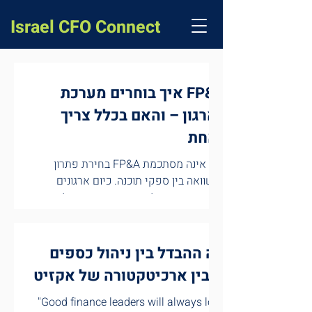
Israel CFO Connect
איך בוחרים מערכת FP&A
לארגון – והאם בכלל צריך
אחת?
בחירת פתרון FP&A כבר אינה מסתכמת
בהשוואה בין ספקי תוכנה. כיום ארגונים
ניצבים בפני שאלה רחבה יותר: האם לרכוש
מערכת ייעודית, לפתח פתרון פנימי
באמצעות כלי AI כמו Claude , או להמשיך
לעבוד עם הכלים הקיימים? התשובה
מה ההבדל בין ניהול כספים
מתחילה לא בבחירת הטכנולוגיה, אלא בהבנת
לבין ארכיטקטורה של אקזיט?
הצרכים העסקיים. לפני שבוחנים פתרונות,
חשוב למפות את כלל תהליכי העבודה
"Good finance leaders will always look