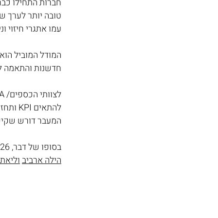
טובה יותר לערך ש
עמו אתגרי חיזוי ונ
המודל המוביל הוא 
חדשנות והתאמה 
להתאים KPI ותחזיות, ולהכין את הארגון לתרבות תמחור חדשה שבה מכירות, מוצר ושירות עובדים יחד.
המעבר דורש שקיפות, התאמת מערכות 
בסופו של דבר, 2026 תבדיל בין חברות שממשיכות למכור מנויים - לבין כאלה שמוכרות ערך אמיתי.
הילה ארביב
וליאת 