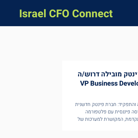
Israel CFO Connect
נטק מובילה דרוש/ה
VP Business Devel
 והתפקיד: חברת פינטק חדשנית
ה פיננסית עם פלטפורמה
תקדמת, המקושרת למערכות של
ת ומוסדות פיננסיים. החברה
ית (ללא תלות במשקיעים), עם