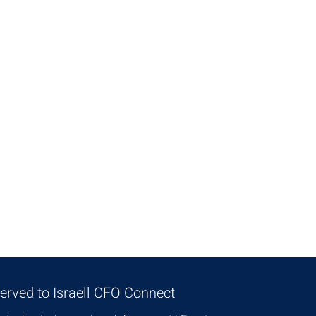
כיצד איכות ההחלטות מו
מהשפה הארג
served to Israell CFO Connect