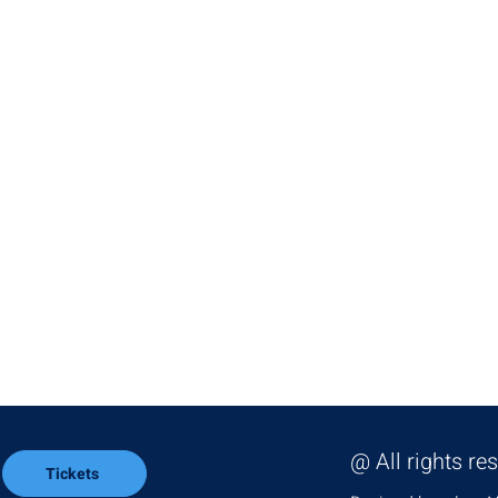
שפעת
מה ההבדל בין ניהול כספים לבין
ונית
ארכיטקטורה של אקזיט?
@ All rights re
Tickets