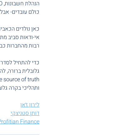
כולם עובדים- אבל
אי-ודאות סביב מתי מי שולח מה ל-  Audit ושעות של א
רבות מהחברות כבר 
כדי להתחיל לסדר 
גלובלית ברורה, לה
ותהליכי בקרה גלו
לירון ז׳אן
דותן סטניצקי
Profitian Finance