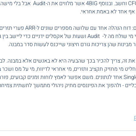
הנהלת חשבונות, CFO וחשב. ובנוסף 4BIG א
 אף אחד לא באמת אחראי.
כאן נולדים הכאבים: דוח הנהלה אחד ע
קסלים ידניים כדי ליישב בין גרסאות. וברגע הזה 
מבינות שהן צריכות גורם חיצוני שייכנס לעשות סדר במבנה.
את זה, צריך להכיר בכך שהבעיה היא לא באנשים אלא במבנה. לב
חליט מי מחזיק תקציב ותזרים, מי אחראי לדיווח, מי על מס ושכר ב
Single source of truth אחד לנתונים. משם אפשר לאמץ לוחות זמנים קבועים,
בליים - ולהפוך את הפיננסים מתיק ניהולי מתמשך לתשתית צמיחה