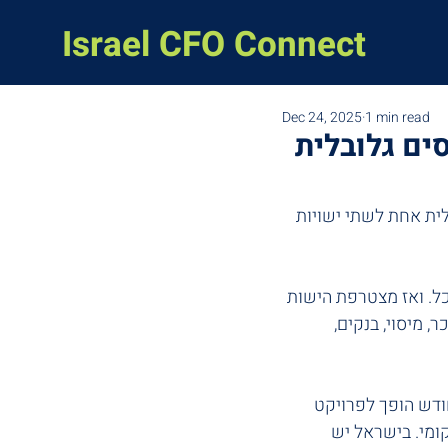
Israel CFO Connect
Dec 24, 2025
1 min read
ים גלובלית
ת אחת לשתי ישויות 
ל. ואז מצטרפת הישות 
 מיסוי, בנקים, 
ודש הופך לפרויקט 
יש Compliance, FP&A, מיסוי ושכר דרך PEO ולעיתים גם CFO  מקומי. בישראל יש 