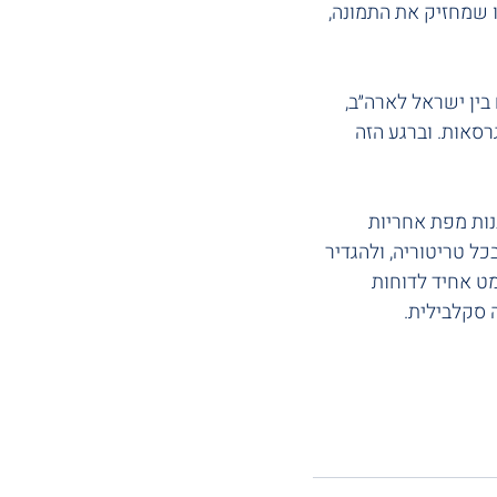
שר מלווים את ה-Audit  אבל בלי מישהו שמחזיק את התמונה, 
ם שלושה מספרים שונים ל-ARR פערי תזרים בין ישראל לארה״ב, 
נות מפת אחריות 
כל טריטוריה, ולהגדיר 
 פורמט אחיד לדוחות 
 סקלבילית.