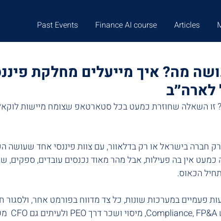
Past Events
Finance AI course
Articles
ושה מה? איך מייעלים מחלקת פיננס
 לארה״ב
 זו השאלה שחוזרת כמעט בכל סטארטאפ שצומח מיישות לוקאלי
ק חברה בישראל או רק בדלאוור, עם צוות פיננסי אחד שעושה הכ
מעט אין בה פעילות, אבל מהר מאוד נכנסים עובדים, ספקים, שכר,
תחיל הכאוס.
ות פעמיים במערכות שונות, כל צד מדווח בפורמט אחר, ולסגור ח
חקירה. בארה״ב 