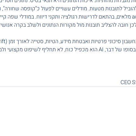
, ל-AI קיימות מגבלות מהותיות. איכות הנתונים היא תנאי בסיס: נתונים חס
להוביל לתובנות מטעות. מודלים עשויים לפעול כ“קופסה שחורה”, ו
עקיבות ו-audit trail מלאים, בהתאם לדרישות רגולציה ותקני דיווח. במודלי שפ
ולכן חובה להצליב תובנות מול מקורות הנתונים ולשלב בקרה אנושית
יתר על אוטומציה. בסופו של דבר, AI הוא מכפיל כוח, לא תחליף לשיפוט 
CEO St