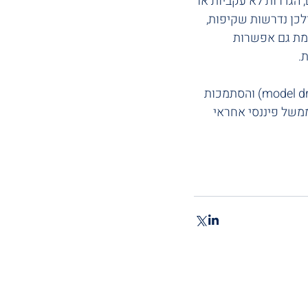
רים, הגדרות לא עקביות או 
לכן נדרשות שקיפות, 
ה קיימת גם אפשרות 
. 
בנוסף, יש להביא בחשבון סיכוני פרטיות ואבטחת מידע, הטיות, סטייה לאורך זמן (model drift) והסתמכות 
מקצועי ולממשל פיננסי אחראי 