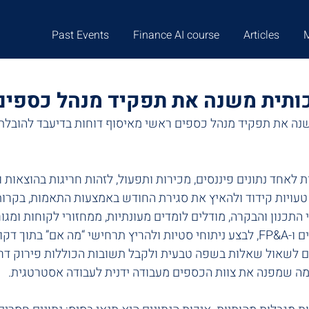
Past Events
Finance AI course
Articles
ותית משנה את תפקיד מנהל כספים
נה את תפקיד מנהל כספים ראשי מאיסוף דוחות בדיעבד להובלת
A מסוגלות לאחד נתונים פיננסים, מכירות ותפעול, לזהות חריגות בהוצאות 
טעויות קידוד ולהאיץ את סגירת החודש באמצעות התאמות, בקרות
התכנון והבקרה, מודלים לומדים מעונתיות, ממחזורי לקוחות ומגו
לשפר תחזיות תזרים ו-FP&A, לבצע ניתוחי סטיות ולהריץ תרחישי “מה אם” בת
לשאול שאלות בשפה טבעית ולקבל תשובות הכוללות פירוק דרייבר
מה שמפנה את צוות הכספים מעבודה ידנית לעבודה אסטרטגית.